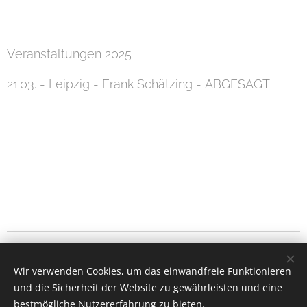
Veranstaltungen 2025
21.03. - Leipzig - Frank Schätzing - ABGESAGT
© 2025 Romy Hoffmann
Wir verwenden Cookies, um das einwandfreie Funktionieren
und die Sicherheit der Website zu gewährleisten und eine
Dornburger Str. 32, 07743 Jena
bestmögliche Nutzererfahrung zu bieten.